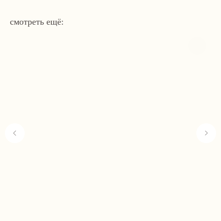
смотреть ещё:
Навигация
Связаться с нами
Каталог
tvoya-elochcka@yandex.ru
Акции и скидки
+7 (909) 590-34-34
Покупателям
О нас
Контакты