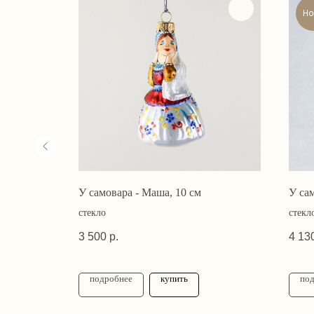
Но
12.5 см
У самовара - Маша, 10 см
У сам
стекло
стекл
3 500
р.
4 13
подробнее
купить
по