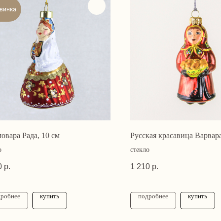
винка
овара Рада, 10 см
Русская красавица Варвара
о
стекло
0
р.
1 210
р.
дробнее
купить
подробнее
купить