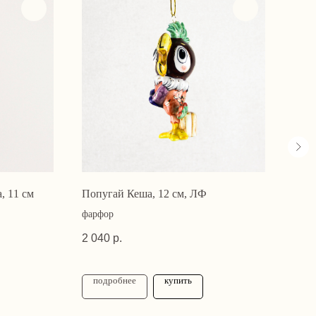
, 11 см
Попугай Кеша, 12 см, ЛФ
Сант
фарфор
Стек
2 040
р.
8 54
подробнее
купить
по