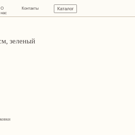
кты
Каталог
см, зеленый
аковки