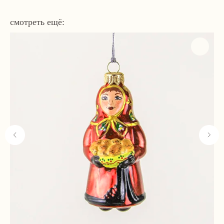
смотреть ещё:
Навигация
Связаться с нами
Каталог
tvoya-elochcka@yandex.ru
Акции и скидки
+7 (909) 590-34-34
Покупателям
О нас
Контакты