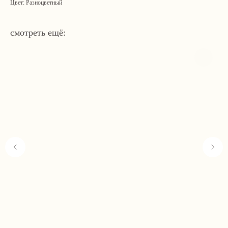
Цвет: Разноцветный
смотреть ещё:
Навигация
Связаться с нами
Каталог
tvoya-elochcka@yandex.ru
Акции и скидки
+7 (909) 590-34-34
Покупателям
О нас
Контакты