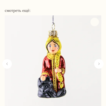
смотреть ещё:
Навигация
Связаться с нами
Каталог
tvoya-elochcka@yandex.ru
Акции и скидки
+7 (909) 590-34-34
Покупателям
О нас
Контакты