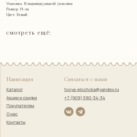
Гостей встречаем по предварительной записи
Упаковка: В индивидуальной упаковки
Размер: 14 см
Цвет: Белый
смотреть ещё:
Правовая информация
Оферта
Политика конфиденциальности
Согласие на обработку персональных данных
Согласие на маркетинговую коммуникацию
Твоя Елочка — ёлочные
игрушки с историей и душой
© 2017–2025 Индивидуальный предприниматель
Кузнецова Марина Сергеевна