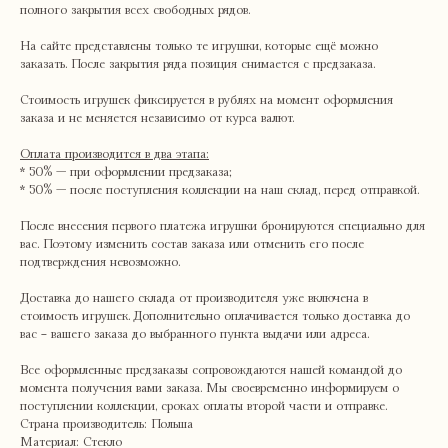
полного закрытия всех свободных рядов.
На сайте представлены только те игрушки, которые ещё можно
заказать. После закрытия ряда позиция снимается с предзаказа.
Стоимость игрушек фиксируется в рублях на момент оформления
заказа и не меняется независимо от курса валют.
Оплата производится в два этапа:
* 50% — при оформлении предзаказа;
* 50% — после поступления коллекции на наш склад, перед отправкой.
После внесения первого платежа игрушки бронируются специально для
вас. Поэтому изменить состав заказа или отменить его после
Навигация
Связаться с нами
подтверждения невозможно.
Каталог
tvoya-elochcka@yandex.ru
Акции и скидки
+7 (909) 590-34-34
Доставка до нашего склада от производителя уже включена в
Покупателям
стоимость игрушек. Дополнительно оплачивается только доставка до
О нас
вас - вашего заказа до выбранного пункта выдачи или адреса.
Контакты
Все оформленные предзаказы сопровождаются нашей командой до
момента получения вами заказа. Мы своевременно информируем о
Адрес шоу-рума:
поступлении коллекции, сроках оплаты второй части и отправке.
Страна производитель: Польша
Санкт-Петербург, Яковлевский пер., 2 (2 этаж, домофон
242)
Материал: Стекло
пн–пт: 09:00–17:00 (МСК) сб: 09:00–15:00 вс: выходной