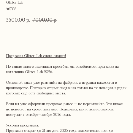
Glitter Lab
4670S
3500,00
7000,00
р.
р.
в корзину
Предзаказ Glitter-Lab снова открыт!
По вашим многочисленным просьбам мы возобновили предзаказ на
коллекцию Glitter-Lab 2026.
Основной заказ уже размещён на фабрике, а игрушки находятся в
производстве. Повторно открыт предзаказ только на те позиции, в рядах
которых ещё есть свободные места.
Если вы уже оформили предзаказ ранее — не переживайте. Это никак
не повлияет на сроки поставки. Коллекция, как и планировалось,
поступит в октябре–ноябре 2026 года.
Условия предзаказа:
Предзаказ открыт до 31 августа 2026 года включительно или до