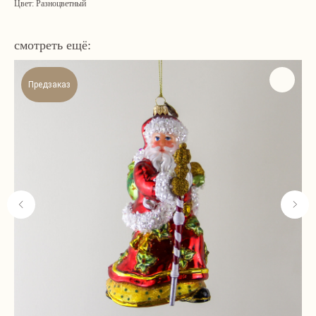
Цвет: Разноцветный
смотреть ещё:
Предзаказ
Навигация
Связаться с нами
Каталог
tvoya-elochcka@yandex.ru
Акции и скидки
+7 (909) 590-34-34
Покупателям
О нас
Контакты