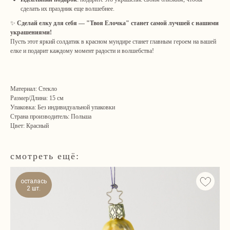
сделать их праздник еще волшебнее.
✨
Сделай елку для себя — "Твоя Елочка" станет самой лучшей с нашими
украшениями!
Пусть этот яркий солдатик в красном мундире станет главным героем на вашей
елке и подарит каждому момент радости и волшебства!
Материал: Стекло
Размер/Длина: 15 см
Упаковка: Без индивидуальной упаковки
Страна производитель: Польша
Цвет: Красный
Навигация
Связаться с нами
Каталог
tvoya-elochcka@yandex.ru
Акции и скидки
+7 (909) 590-34-34
смотреть ещё:
Покупателям
О нас
осталась
Контакты
2 шт.
Адрес шоу-рума:
Санкт-Петербург, Яковлевский пер., 2 (2 этаж, домофон
242)