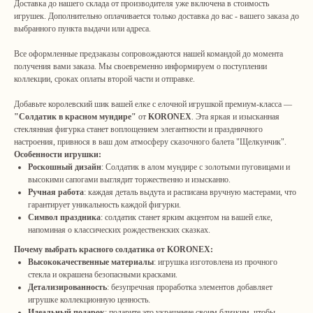
Доставка до нашего склада от производителя уже включена в стоимость
игрушек. Дополнительно оплачивается только доставка до вас - вашего заказа до
выбранного пункта выдачи или адреса.
Все оформленные предзаказы сопровождаются нашей командой до момента
получения вами заказа. Мы своевременно информируем о поступлении
коллекции, сроках оплаты второй части и отправке.
Добавьте королевский шик вашей елке с елочной игрушкой премиум-класса —
"Солдатик в красном мундире"
от
KORONEX
. Эта яркая и изысканная
стеклянная фигурка станет воплощением элегантности и праздничного
настроения, привнося в ваш дом атмосферу сказочного балета "Щелкунчик".
Особенности игрушки:
Роскошный дизайн
: Солдатик в алом мундире с золотыми пуговицами и
высокими сапогами выглядит торжественно и изысканно.
Ручная работа
: каждая деталь выдута и расписана вручную мастерами, что
гарантирует уникальность каждой фигурки.
Символ праздника
: солдатик станет ярким акцентом на вашей елке,
напоминая о классических рождественских сказках.
Почему выбрать красного солдатика от KORONEX:
Высококачественные материалы
: игрушка изготовлена из прочного
стекла и окрашена безопасными красками.
Детализированность
: безупречная проработка элементов добавляет
игрушке коллекционную ценность.
Идеальный подарок
: подарите это украшение своим близким, чтобы