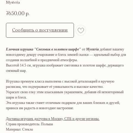
Mysteria
7650,00
р.
Сообщить о поступлении
Елочная игрушка "Снеговик в золотом шарфе"
от
Mysteria
добавит вашему
новогоднему декору очарование и блеск зимней сказки — идеальный выбор для
создания волшебной и праздничной атмосферы.
Высотой 14.5 см, игрушка изображает снеговика в золотом шарфе, держащего
снежный шар.
Игрушка премиум класса выполнена с высокой детализацией и вручную
расписана, что подчеркивает её уникальность и высокое качество.
Украсьте свою елку этим изысканным украшением, добавив ей неповторимый
шарм и блеск.
Эта игрушка также станет отличным подарком для ваших близких и друзей,
принося им радость и новогоднее настроение.
Навигация
Связаться с нами
Каталог
tvoya-elochcka@yandex.ru
Доставка игрушек доступна в Москву, СПБ и другие регионы.
Акции и скидки
+7 (909) 590-34-34
Страна производитель: Польша
Покупателям
Материал: Стекло