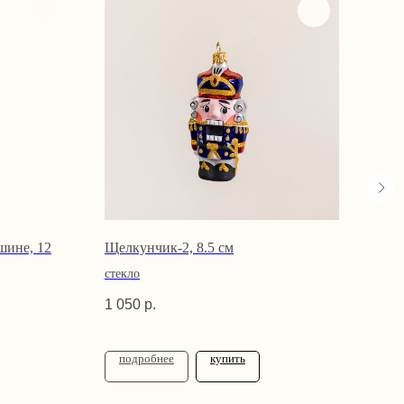
шине, 12
Щелкунчик-2, 8.5 см
Руса
стекло
стек
1 050
р.
1 41
подробнее
купить
по