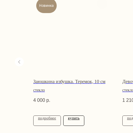
Новинка
Заюшкина избушка. Теремок, 10 см
Дево
стекло
стекл
4 000
р.
1 21
подробнее
купить
по