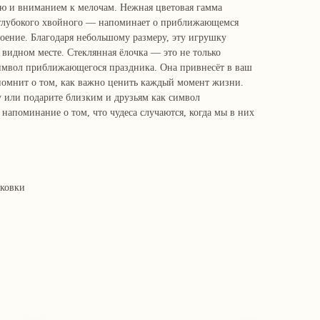
ю и вниманием к мелочам. Нежная цветовая гамма
о глубокого хвойного — напоминает о приближающемся
роение. Благодаря небольшому размеру, эту игрушку
видном месте. Стеклянная ёлочка — это не только
символ приближающегося праздника. Она привнесёт в ваш
помнит о том, как важно ценить каждый момент жизни.
у или подарите близким и друзьям как символ
напоминание о том, что чудеса случаются, когда мы в них
аковки