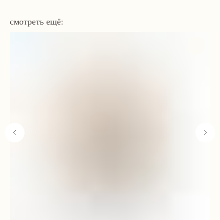
смотреть ещё:
Навигация
Связаться с нами
Каталог
tvoya-elochcka@yandex.ru
Акции и скидки
+7 (909) 590-34-34
Покупателям
О нас
Контакты