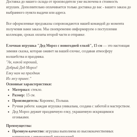
Доставка до нашего склада от производителя уже включена в стоимость
игрушек. Дополнительно оплачивается только доставка до вас - вашего заказа до
выбранного пункта выдачи или адреса.
Все оформленные предзаказы сопровождаются нашей командой до момента
получения вами заказа. Мы своевременно информируем о поступлении
коллекции, сроках оплаты второй части и отправке.
Елочная игрушка "Дед Мороз с новогодней елкой", 15 см
— это настоящая
зимняя сказка, которая оживет на вашей елочке, создавая атмосферу
волшебства и праздника.
"Ах, какой хороший,
Добрый Дед Мороз!
Елку нам на праздник
Из лесу принес."
Основные характеристики:
Материал:
стекло.
Размер:
15 см.
Производитель:
Коронекс, Польша.
Ручная работа: каждая игрушка уникальна, создана с заботой и мастерством.
Дед Мороз держит праздничную елку, украшенную искрящимися
огоньками.
Преимущества:
Премиум-качество:
игрушка выполнена из высококачественных
материалов с невероятной детализацией.