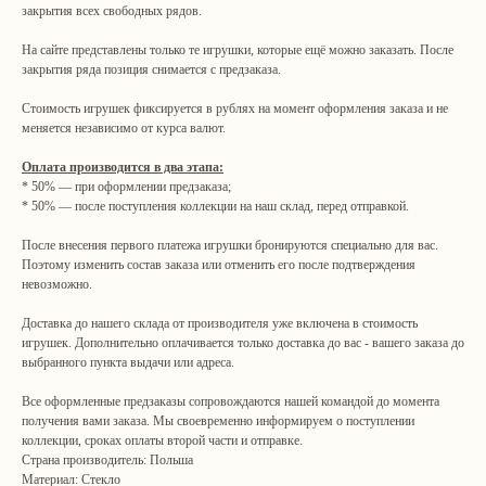
закрытия всех свободных рядов.
На сайте представлены только те игрушки, которые ещё можно заказать. После
закрытия ряда позиция снимается с предзаказа.
Стоимость игрушек фиксируется в рублях на момент оформления заказа и не
меняется независимо от курса валют.
Оплата производится в два этапа:
* 50% — при оформлении предзаказа;
* 50% — после поступления коллекции на наш склад, перед отправкой.
После внесения первого платежа игрушки бронируются специально для вас.
Поэтому изменить состав заказа или отменить его после подтверждения
Навигация
Связаться с нами
невозможно.
Каталог
tvoya-elochcka@yandex.ru
Акции и скидки
+7 (909) 590-34-34
Доставка до нашего склада от производителя уже включена в стоимость
Покупателям
игрушек. Дополнительно оплачивается только доставка до вас - вашего заказа до
О нас
выбранного пункта выдачи или адреса.
Контакты
Все оформленные предзаказы сопровождаются нашей командой до момента
получения вами заказа. Мы своевременно информируем о поступлении
Адрес шоу-рума:
коллекции, сроках оплаты второй части и отправке.
Страна производитель: Польша
Санкт-Петербург, Яковлевский пер., 2 (2 этаж, домофон
242)
Материал: Стекло
пн–пт: 09:00–17:00 (МСК) сб: 09:00–15:00 вс: выходной