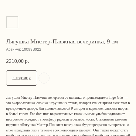
Лягушка Мистер-Пляжная вечеринка, 9 см
Артикул:
10099S022
2210,00
р.
в корзину
Лягушка Мистер-Пляжная вечеринка от немецкого производителя Inge-Glas —
это очаровательная ёлочная игрушка из стекла, которая станет ярким акцентом в
праздничном декоре. Лягушонок высотой 9 см одет в короткие пляжные шорты
в белый горох. Его большие выразительные глаза и милая улыбка поднимают
настроение и создают атмосферу радости и беззаботности. Стеклянная ёлочная
игрушка «Лягушка Мистер-Пляжная вечеринка» будет прекрасно смотреться на
ёлке и радовать глаз в течение всех новогодних каникул. Она также может стать
необычным и запоминающимся подарком для любителей необычных украшений