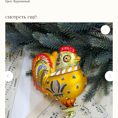
Цвет: Коричневый
смотреть ещё:
Навигация
Связаться с нами
Каталог
tvoya-elochcka@yandex.ru
Акции и скидки
+7 (909) 590-34-34
Покупателям
О нас
Контакты