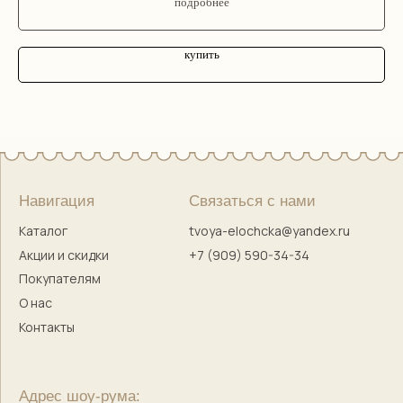
подробнее
купить
Правовая информация
Оферта
Политика конфиденциальности
Согласие на обработку персональных данных
Согласие на маркетинговую коммуникацию
Твоя Елочка — ёлочные игрушки
с историей и душой
© 2017–2025 Индивидуальный предприниматель
Кузнецова Марина Сергеевна
Сайт разработала
bogachevas