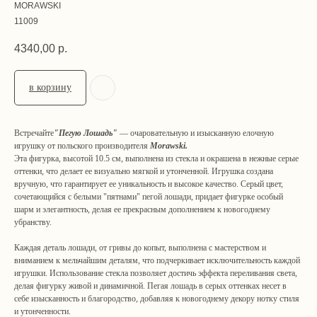
MORAWSKI
11009
4340,00
р.
в корзину
Встречайте
"Пегую Лошадь"
— очаровательную и изысканную елочную
игрушку от польского производителя
Morawski.
Эта фигурка, высотой 10.5 см, выполнена из стекла и окрашена в нежные серые
оттенки, что делает ее визуально мягкой и утонченной. Игрушка создана
вручную, что гарантирует ее уникальность и высокое качество. Серый цвет,
сочетающийся с белыми "пятнами" пегой лошади, придает фигурке особый
шарм и элегантность, делая ее прекрасным дополнением к новогоднему
убранству.
Каждая деталь лошади, от гривы до копыт, выполнена с мастерством и
вниманием к мельчайшим деталям, что подчеркивает исключительность каждой
игрушки. Использование стекла позволяет достичь эффекта переливания света,
делая фигурку живой и динамичной. Пегая лошадь в серых оттенках несет в
себе изысканность и благородство, добавляя к новогоднему декору нотку стиля
и утонченности.