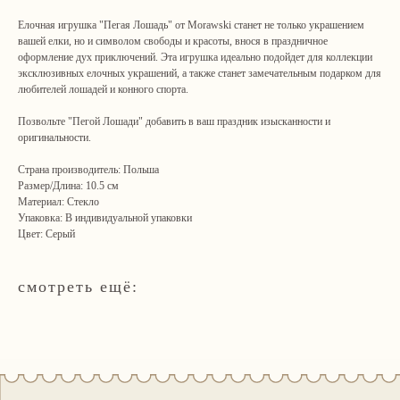
Елочная игрушка "Пегая Лошадь" от Morawski станет не только украшением
вашей елки, но и символом свободы и красоты, внося в праздничное
оформление дух приключений. Эта игрушка идеально подойдет для коллекции
эксклюзивных елочных украшений, а также станет замечательным подарком для
Навигация
Связаться с нами
любителей лошадей и конного спорта.
Каталог
tvoya-elochcka@yandex.ru
Акции и скидки
+7 (909) 590-34-34
Позвольте "Пегой Лошади" добавить в ваш праздник изысканности и
Покупателям
оригинальности.
О нас
Контакты
Страна производитель: Польша
Размер/Длина: 10.5 см
Материал: Стекло
Адрес шоу-рума:
Упаковка: В индивидуальной упаковки
Санкт-Петербург, Яковлевский пер., 2 (2 этаж, домофон
Цвет: Серый
242)
пн–пт: 09:00–17:00 (МСК) сб: 09:00–15:00 вс: выходной
Гостей встречаем по предварительной записи
смотреть ещё: