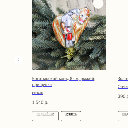
Богатырский конь, 8 см, рыжий,
Золо
прищепка
Стекл
стекло
390
1 540
р.
подробнее
купить
по