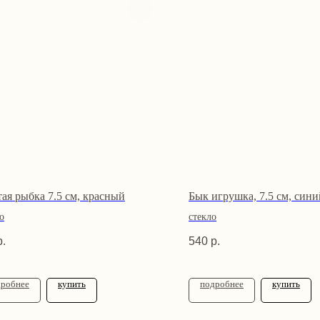
тая рыбка 7.5 см, красный
Бык игрушка, 7.5 см, сини
о
стекло
р.
540
р.
дробнее
купить
подробнее
купить