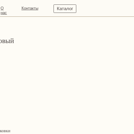
кты
Каталог
товый
аковки