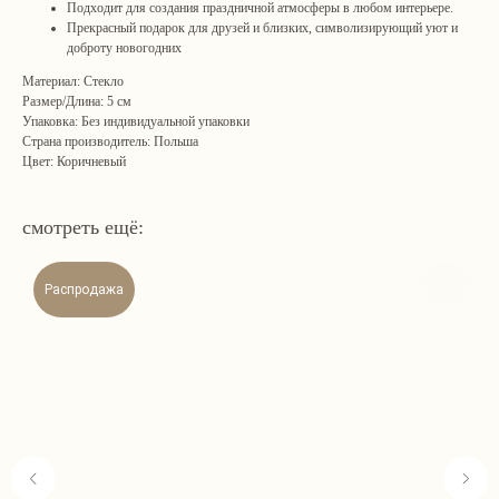
Подходит для создания праздничной атмосферы в любом интерьере.
Прекрасный подарок для друзей и близких, символизирующий уют и
доброту новогодних
Материал: Стекло
Размер/Длина: 5 см
Упаковка: Без индивидуальной упаковки
Страна производитель: Польша
Цвет: Коричневый
Навигация
Связаться с нами
смотреть ещё:
Каталог
tvoya-elochcka@yandex.ru
Акции и скидки
+7 (909) 590-34-34
Покупателям
Распродажа
О нас
Контакты
Адрес шоу-рума:
Санкт-Петербург, Яковлевский пер., 2 (2 этаж, домофон
242)
пн–пт: 09:00–17:00 (МСК) сб: 09:00–15:00 вс: выходной
Гостей встречаем по предварительной записи