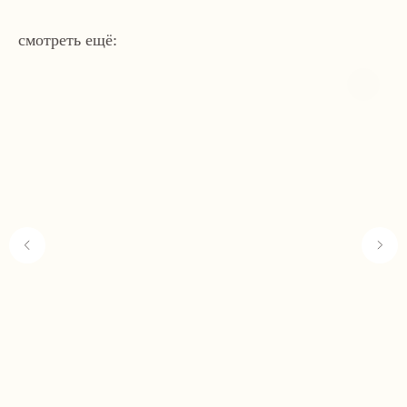
смотреть ещё:
Навигация
Связаться с нами
Каталог
tvoya-elochcka@yandex.ru
Акции и скидки
+7 (909) 590-34-34
Покупателям
О нас
Контакты