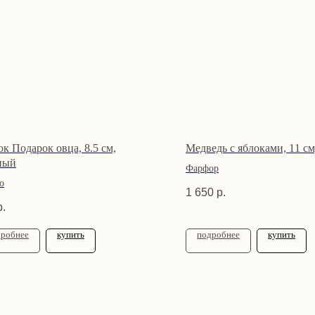
к Подарок овца, 8.5 см,
Медведь с яблоками, 11 с
ный
Фарфор
о
1 650
р.
р.
дробнее
купить
подробнее
купить
 информация
Связаться с нами
Адрес
tvoya-
Санкт-
elochcka@yandex.ru
пн–пт: 
онфиденциальности
+7 (909) 590-34-