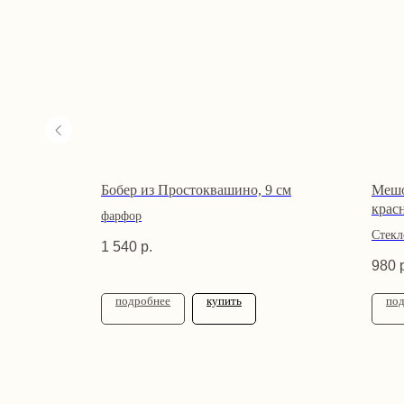
иолетовый
Бобер из Простоквашино, 9 см
Мешо
крас
фарфор
Стекл
1 540
р.
980
подробнее
купить
по
Навигация
Правовая
Твоя Елочка — ёлочные игрушки
с историей и душой
Каталог
Оферта
Акции и
Политика к