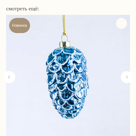
смотреть ещё:
Новинка
Навигация
Связаться с нами
Каталог
tvoya-elochcka@yandex.ru
Акции и скидки
+7 (909) 590-34-34
Покупателям
О нас
Контакты