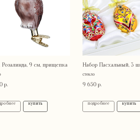
 Розалинда, 9 см, прищепка
Набор Пасхальный, 3 ш
о
стекло
0
9 650
р.
р.
дробнее
купить
подробнее
купить
Связаться с нами
Адре
ция
рума:
tvoya-
Санкт-
elochcka@yandex.ru
пн–пт: 
онфиденциальности
+7 (909) 590-34-