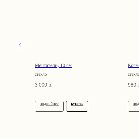
зовый
Мечтатели, 10 см
Косм
стекло
стекл
3 000
р.
980
подробнее
купить
по
Навигация
Правовая
Твоя Елочка — ёлочные игрушки
с историей и душой
Каталог
Оферта
Акции и
Политика к