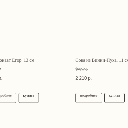
онавт Егор, 13 см
Сова из Винни-Пуха, 11 с
о
фарфор
р.
2 210
р.
дробнее
купить
подробнее
купить
 информация
Связаться с нами
Адрес
tvoya-
Санкт-
elochcka@yandex.ru
пн–пт: 
онфиденциальности
+7 (909) 590-34-