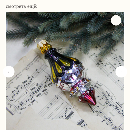
смотреть ещё:
Навигация
Связаться с нами
Каталог
tvoya-elochcka@yandex.ru
Акции и скидки
+7 (909) 590-34-34
Покупателям
О нас
Контакты