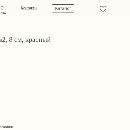
кты
Каталог
2, 8 см, красный
паковки