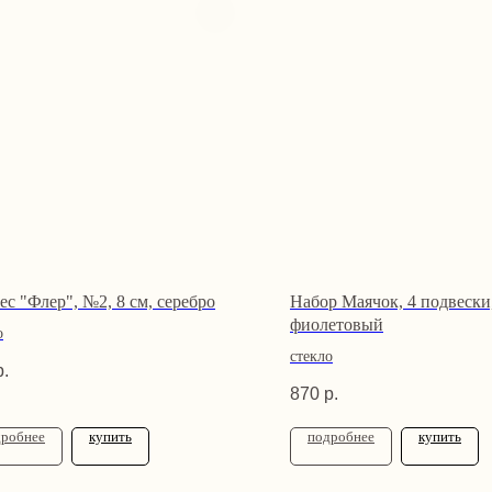
ес "Флер", №2, 8 см, серебро
Набор Маячок, 4 подвески,
фиолетовый
о
стекло
р.
870
р.
дробнее
купить
подробнее
купить