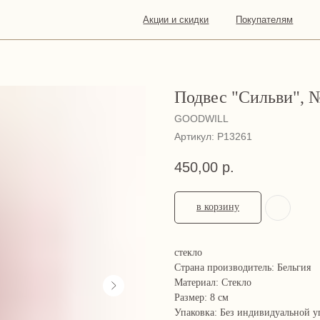
Акции и скидки
Покупателям
О
Конта
нас
Подвес "Сильви", №
GOODWILL
Артикул:
P13261
450,00
р.
в корзину
стекло
Страна производитель: Бельгия
Материал: Стекло
Размер: 8 см
Упаковка: Без индивидуальной у