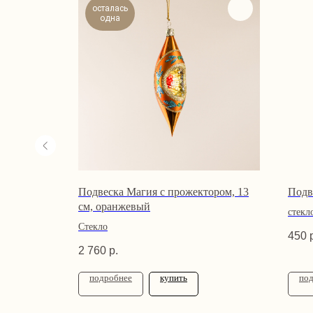
осталась
одна
аж, GD,10
Подвеска Магия с прожектором, 13
Подв
см, оранжевый
стекл
Стекло
450
2 760
р.
подробнее
купить
по