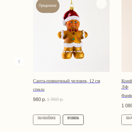
Предзаказ
Санта-пряничный человек, 12 см
Конф
ЛФ
стекло
Фарф
980
р.
1 960
р.
1 08
подробнее
купить
по