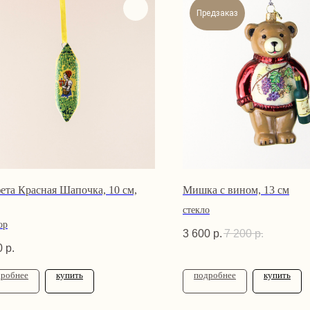
Предзаказ
ета Красная Шапочка, 10 см,
Мишка с вином, 13 см
стекло
ор
3 600
р.
7 200
р.
0
р.
дробнее
купить
подробнее
купить