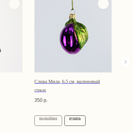
Слива Мила, 6.5 см, малиновый
Клуб
стекло
стек
350
р.
290
подробнее
купить
по