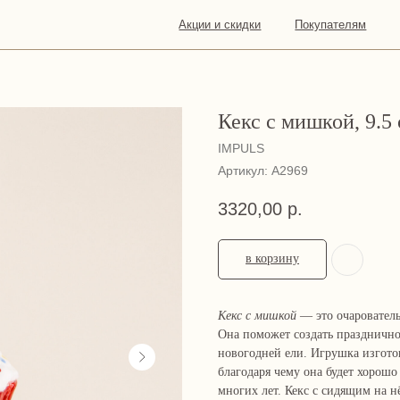
Акции и скидки
Покупателям
О
Конта
нас
Кекс с мишкой, 9.5
IMPULS
Артикул:
А2969
3320,00
р.
в корзину
Кекс с мишкой
— это очарователь
Она поможет создать празднично
новогодней ели. Игрушка изготов
благодаря чему она будет хорошо
многих лет. Кекс с сидящим на 