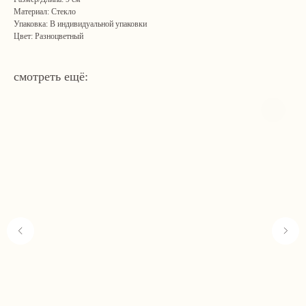
Материал: Стекло
Упаковка: В индивидуальной упаковки
Цвет: Разноцветный
смотреть ещё:
Навигация
Связаться с нами
Каталог
tvoya-elochcka@yandex.ru
Акции и скидки
+7 (909) 590-34-34
Покупателям