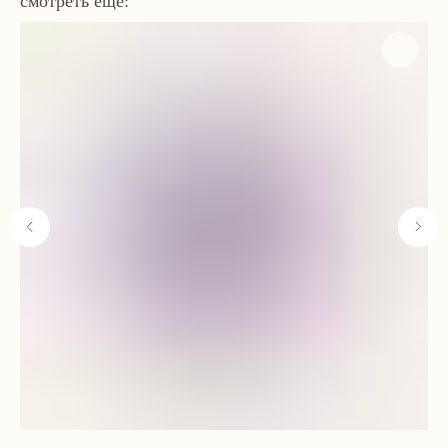
смотреть ещё:
Навигация
Связаться с нами
Каталог
tvoya-elochcka@yandex.ru
Акции и скидки
+7 (909) 590-34-34
Покупателям
О нас
Контакты