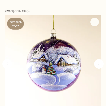
смотреть ещё:
осталась
одна
Навигация
Связаться с нами
Каталог
tvoya-elochcka@yandex.ru
Акции и скидки
+7 (909) 590-34-34
Покупателям
О нас
Контакты