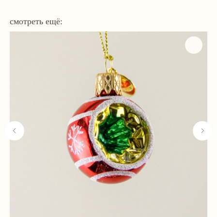
смотреть ещё:
Навигация
Связаться с нами
Каталог
tvoya-elochcka@yandex.ru
Акции и скидки
+7 (909) 590-34-34
Покупателям
О нас
Контакты