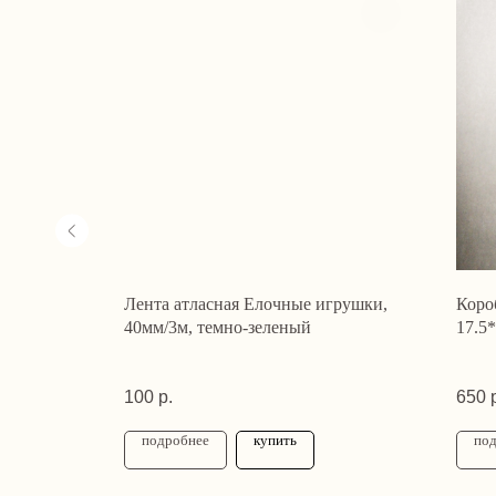
т для
Лента атласная Елочные игрушки,
Коро
40мм/3м, темно-зеленый
17.5*
100
р.
650
подробнее
купить
по