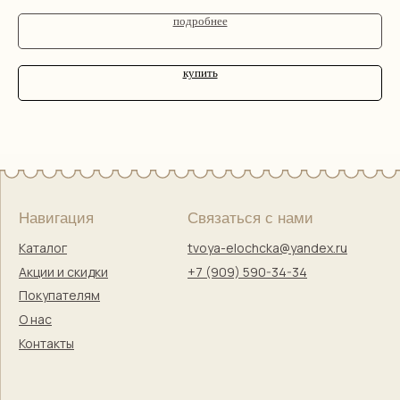
подробнее
купить
Правовая информация
Оферта
Политика конфиденциальности
Согласие на обработку персональных данных
Согласие на маркетинговую коммуникацию
Твоя Елочка — ёлочные игрушки
с историей и душой
© 2017–2025 Индивидуальный предприниматель
Кузнецова Марина Сергеевна