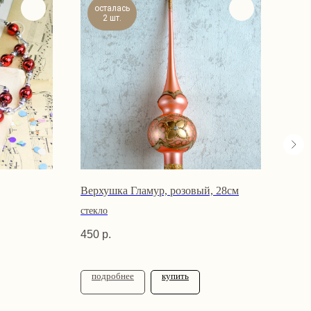
осталась
2 шт.
Верхушка Гламур, розовый, 28см
Коро
№3, 
стекло
450
р.
540
подробнее
купить
по