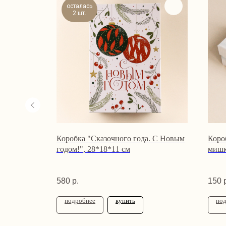
осталась
2 шт.
гелами, 17
Коробка "Сказочного года. С Новым
Коро
годом!", 28*18*11 см
мишк
580
р.
150
подробнее
купить
по