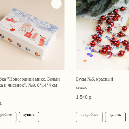
бка "Новогодний микс. Белый
Бусы №6, красный
а и лисенок", №9, 8*14*4 см
стекло
1 540
р.
р.
дробнее
купить
подробнее
купить