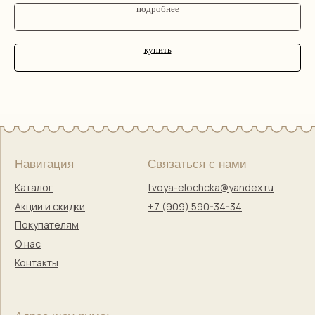
подробнее
купить
Правовая информация
Оферта
Политика конфиденциальности
Согласие на обработку персональных данных
Согласие на маркетинговую коммуникацию
Твоя Елочка — ёлочные игрушки
с историей и душой
© 2017–2025 Индивидуальный предприниматель
Кузнецова Марина Сергеевна
Сайт разработала