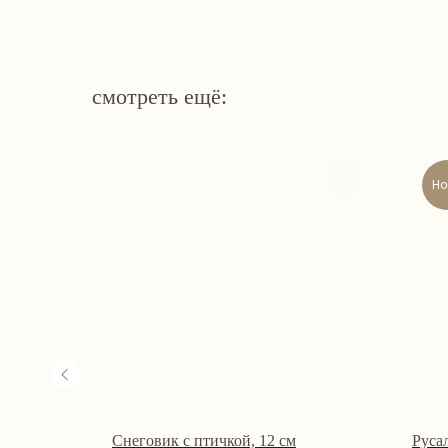
смотреть ещё:
Но
м
Снеговик с птичкой, 12 см
Руса