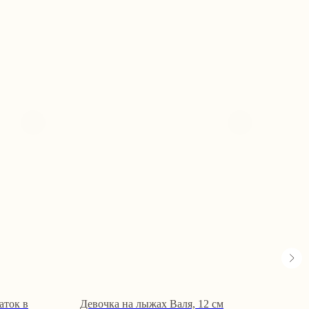
аток в
Девочка на лыжах Валя, 12 см
Крош