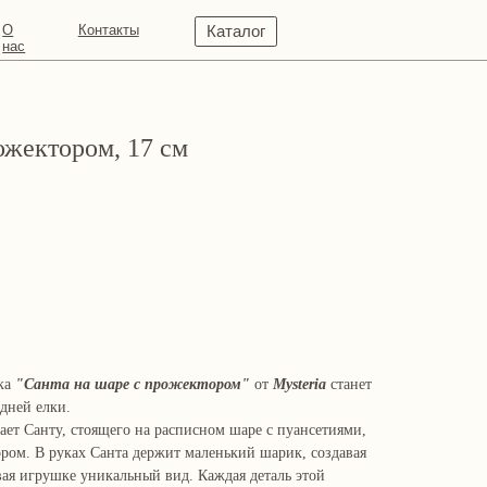
кты
Каталог
ожектором, 17 см
шка
"Санта на шаре с прожектором"
от
Mysteria
станет
дней елки.
ает Санту, стоящего на расписном шаре с пуансетиями,
ором. В руках Санта держит маленький шарик, создавая
ая игрушке уникальный вид. Каждая деталь этой