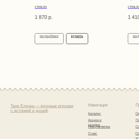
стекло
стекл
1 870
р.
1 41
подробнее
купить
по
Навигация
Правовая
Твоя Елочка — ёлочные игрушки
с историей и душой
Каталог
Оферта
Акции и
Политика к
скидки
Покупателям
Согласие на
О нас
Согласие н
коммуника
Контакты
© 2017–2025 Индивидуальный предприниматель Кузнецова Марина Сергеевна