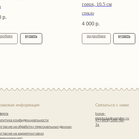
горох, 10.5 см
о
стекло
0
р.
4 000
р.
дробнее
купить
подробнее
купить
 информация
Связаться с нами
Адрес
tvoya-
Санкт-
elochcka@yandex.ru
пн–пт: 
онфиденциальности
+7 (909) 590-34-
Гостей в
34
 обработку персональных данных
а маркетинговую
цию
Сайт разработала
bogachevas