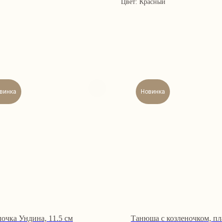
Цвет: Красный
винка
Новинка
лочка Ундина, 11.5 см
Танюша с козленочком, пл